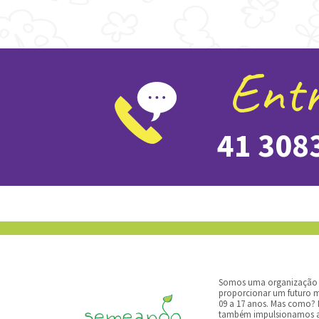
Entr
41 308
Somos uma organização d
proporcionar um futuro m
09 a 17 anos.​ ​Mas como? Nó
também impulsionamos a 