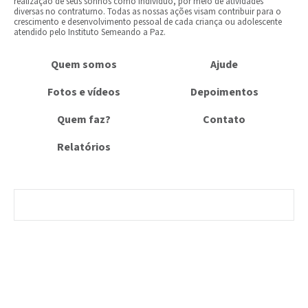
realização de seus sonhos como indivíduo, por meio de atividades
diversas no contraturno. Todas as nossas ações visam contribuir para o
crescimento e desenvolvimento pessoal de cada criança ou adolescente
atendid​o pelo Instituto​ ​Semeando a Paz​.
Quem somos
Ajude
Fotos e vídeos
Depoimentos
Quem faz?
Contato
Relatórios